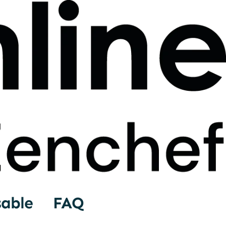
sable
FAQ